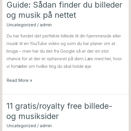
Guide: Sådan finder du billeder
Guide:
Sådan
og musik på nettet
finder
Uncategorized
/
admin
du
billeder
Du har fundet det perfekte billede til din hjemmeside eller
og
musik til en YouTube video og som du har planer om at
musik
bruge – men har du det fra Google så er der en stor
på
chance for at der er ophavsret på dem.Læs med her, hvor
nettet
vi fortæller om hvilke ting du skal holde øje
Read More »
11 gratis/royalty free billede-
11
gratis/royalty
og musiksider
free
Uncategorized
/
admin
billede-