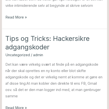
virke intimiderende selv at begynde at skrive selvom
Read More »
Tips og Tricks: Hackersikre
Tips
og
adgangskoder
Tricks:
Uncategorized
/
admin
Hackersikre
adgangskoder
Det kan være virkelig svært at finde på en adgangskode
når der skal oprettes en ny konto eller blot skifte
adgangskode og det er virkelig nemt at komme at gøre en
af disse ting:At man kobler den direkte til ens FB, Gmail
osv. så det er den man logger ind med, at man genbruger
samme
Read More »