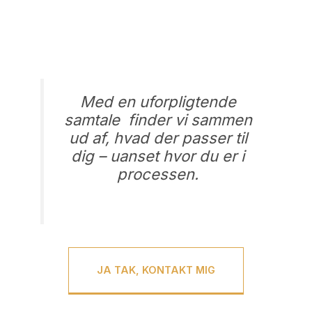
samtale – og få klarhed på din
hjemmeside
Med en uforpligtende
samtale finder vi sammen
ud af, hvad der passer til
dig – uanset hvor du er i
processen.
JA TAK, KONTAKT MIG