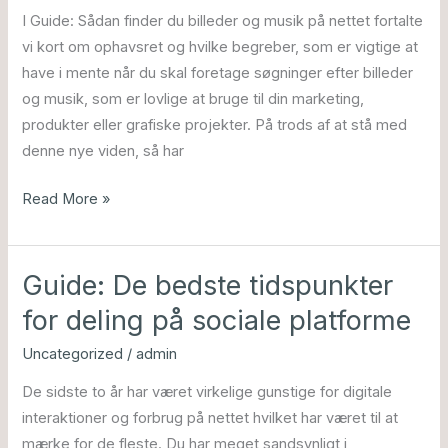
og
I Guide: Sådan finder du billeder og musik på nettet fortalte
musiksider
vi kort om ophavsret og hvilke begreber, som er vigtige at
have i mente når du skal foretage søgninger efter billeder
og musik, som er lovlige at bruge til din marketing,
produkter eller grafiske projekter. På trods af at stå med
denne nye viden, så har
Read More »
Guide: De bedste tidspunkter
Guide:
De
for deling på sociale platforme
bedste
Uncategorized
/
admin
tidspunkter
for
De sidste to år har været virkelige gunstige for digitale
deling
interaktioner og forbrug på nettet hvilket har været til at
på
mærke for de fleste. Du har meget sandsynligt i