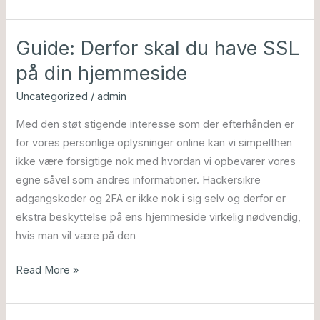
Guide: Derfor skal du have SSL
Guide:
Derfor
på din hjemmeside
skal
Uncategorized
/
admin
du
have
Med den støt stigende interesse som der efterhånden er
SSL
for vores personlige oplysninger online kan vi simpelthen
på
ikke være forsigtige nok med hvordan vi opbevarer vores
din
egne såvel som andres informationer. Hackersikre
hjemmeside
adgangskoder og 2FA er ikke nok i sig selv og derfor er
ekstra beskyttelse på ens hjemmeside virkelig nødvendig,
hvis man vil være på den
Read More »