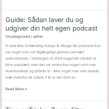
Guide: Sådan laver du og
Guide:
Sådan
udgiver din helt egen podcast
laver
Uncategorized
/
admin
du
og
Vi skal ikke forfærdelig mange år tilbage før podcasts kun
udgiver
var noget som var tilgængeligt gennem primært
din
radiostationer. I slutningen af 2004 begyndte mediet at
helt
blive populært, men det var endnu kun noget som man
egen
downloadede og lyttede til – ikke noget man selv lavede.
podcast
Især indenfor de sidste 3 år er der sket en
Read More »
Tips