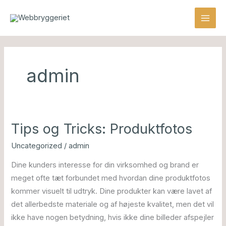
Gå
MAI
til
MEN
indholdet
admin
Tips og Tricks: Produktfotos
Tips
og
Uncategorized
/
admin
Tricks:
Dine kunders interesse for din virksomhed og brand er
Produktfotos
meget ofte tæt forbundet med hvordan dine produktfotos
kommer visuelt til udtryk. Dine produkter kan være lavet af
det allerbedste materiale og af højeste kvalitet, men det vil
ikke have nogen betydning, hvis ikke dine billeder afspejler