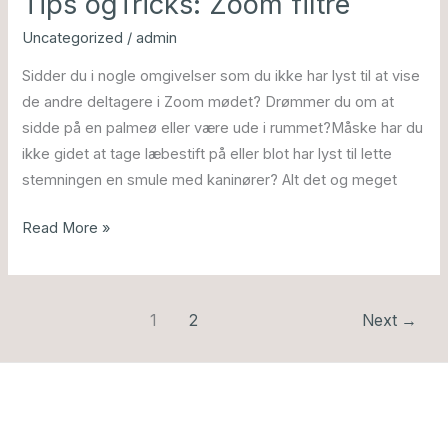
Tips ogTricks: Zoom filtre
ogTricks:
Uncategorized
/
admin
Zoom
Sidder du i nogle omgivelser som du ikke har lyst til at vise
filtre
de andre deltagere i Zoom mødet? Drømmer du om at
sidde på en palmeø eller være ude i rummet?Måske har du
ikke gidet at tage læbestift på eller blot har lyst til lette
stemningen en smule med kaninører? Alt det og meget
Read More »
1
2
Next
→
Book en gratis og uforpligtende