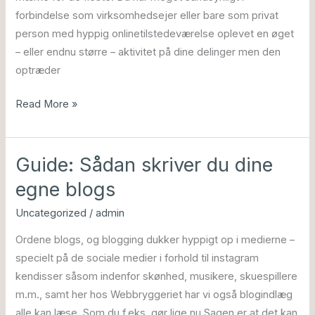
sociale
forbindelse som virksomhedsejer eller bare som privat
platforme
person med hyppig onlinetilstedeværelse oplevet en øget
– eller endnu større – aktivitet på dine delinger men den
optræder
Read More »
Guide: Sådan skriver du dine
Guide:
Sådan
egne blogs
skriver
Uncategorized
/
admin
du
dine
Ordene blogs, og blogging dukker hyppigt op i medierne –
egne
specielt på de sociale medier i forhold til instagram
blogs
kendisser såsom indenfor skønhed, musikere, skuespillere
m.m., samt her hos Webbryggeriet har vi også blogindlæg
alle kan læse. Som du f.eks. gør lige nu.Sagen er at det kan