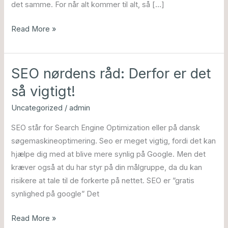
det samme. For når alt kommer til alt, så […]
Read More »
SEO nørdens råd: Derfor er det
SEO
nørdens
så vigtigt!
råd:
Uncategorized
/
admin
Derfor
er
SEO står for Search Engine Optimization eller på dansk
det
søgemaskineoptimering. Seo er meget vigtig, fordi det kan
så
hjælpe dig med at blive mere synlig på Google. Men det
vigtigt!
kræver også at du har styr på din målgruppe, da du kan
risikere at tale til de forkerte på nettet. SEO er ”gratis
synlighed på google” Det
Read More »