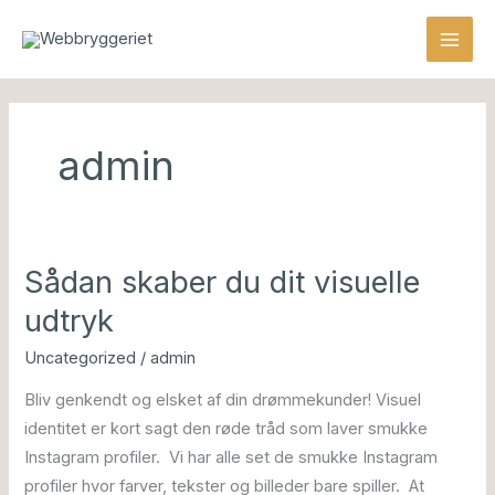
Gå
MAI
til
MEN
indholdet
admin
Sådan skaber du dit visuelle
Sådan
skaber
udtryk
du
Uncategorized
/
admin
dit
visuelle
Bliv genkendt og elsket af din drømmekunder! Visuel
udtryk
identitet er kort sagt den røde tråd som laver smukke
Instagram profiler. Vi har alle set de smukke Instagram
profiler hvor farver, tekster og billeder bare spiller. At