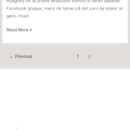
mulighed for at levere eksklusivt indhold til deres lukkede
til
Facebook gruppe, mens de tjener på det som de elsker at
den
gøre. Hvad
Read More »
←
Previous
1
2
Book en gratis og uforpligtende
samtale – og få klarhed på din
hjemmeside