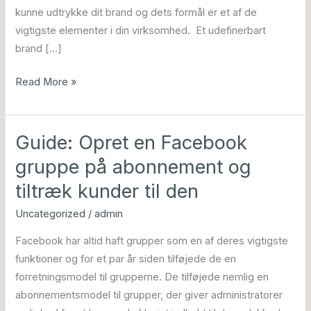
kunne udtrykke dit brand og dets formål er et af de
vigtigste elementer i din virksomhed. Et udefinerbart
brand […]
Read More »
Guide: Opret en Facebook
Guide:
Opret
gruppe på abonnement og
en
tiltræk kunder til den
Facebook
gruppe
Uncategorized
/
admin
på
Facebook har altid haft ​​grupper som en af ​​deres vigtigste
abonnement
funktioner og for et par år siden tilføjede de en
og
forretningsmodel til grupperne. De tilføjede nemlig en
tiltræk
abonnementsmodel til grupper, der giver administratorer
kunder