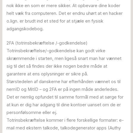
nok ikke en som er mere sikker. At opbevare dine koder
helt væk fra computeren. Det er endnu uhørt at en hacker
o.lign. er brudt ind et sted for at stjæle en fysisk
adgangskodebog.
2FA (totrinsbekræftelse /-godkendelse)
Totrinsbekræftelse/-godkendelse kan godt virke
skræmmende i starten, men ligeså snart man har vænnet
sig til det så findes der ikke nogen bedre måde at
garantere at ens oplysninger er sikre på.
Størstedelen af danskerne har efterhånden vænnet os til
nemID og MitID – og 2FA er på ingen måde anderledes.
Det er nemlig opfundet til samme formål med at sørge for
at kun er dig har adgang til dine kontoer uanset om de er
personfølsomme eller ej.
Totrinsbekræftelse kommer i flere forskellige formater: e-
mail med ekstern talkode, talkodegenerator apps (Authy