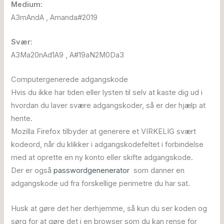
Medium:
A3mAndA , Amanda#2019
Svær
:
A3Ma20nAd1A9 , A#19aN2M0Da3
Computergenerede adgangskode
Hvis du ikke har tiden eller lysten til selv at kaste dig ud i
hvordan du laver svære adgangskoder, så er der hjælp at
hente.
Mozilla Firefox tilbyder at generere et VIRKELIG svært
kodeord, når du klikker i adgangskodefeltet i forbindelse
med at oprette en ny konto eller skifte adgangskode.
Der er også
passwordgenenerator
som danner en
adgangskode ud fra forskellige perimetre du har sat.
Husk at gøre det her derhjemme, så kun du ser koden og
sørg for at gøre det i en browser som du kan rense for