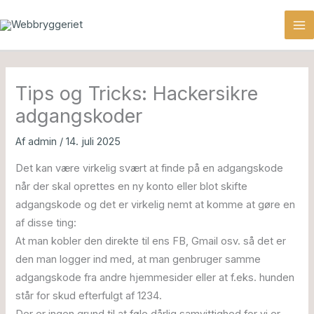
Gå
MA
til
M
indholdet
Tips og Tricks: Hackersikre
adgangskoder
Af
admin
/
14. juli 2025
Det kan være virkelig svært at finde på en adgangskode
når der skal oprettes en ny konto eller blot skifte
adgangskode og det er virkelig nemt at komme at gøre en
af disse ting:
At man kobler den direkte til ens FB, Gmail osv. så det er
den man logger ind med, at man genbruger samme
adgangskode fra andre hjemmesider eller at f.eks. hunden
står for skud efterfulgt af 1234.