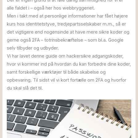
Der er ingen grund til at føle dårlig samvittighed for vi er
alle faldet i – også her hos webbryggeriet.
Men i takt med at personlige informationer har fået højere
kurs hos identitetstyve, tredjepartsselskaber m.m., så er
det vigtigere end nogensinde at have mere sikre koder og
gerne også 2FA – totrinsbekræftelse – som bl.a. Google
selv tilbyder og udbyder.
Vi har lavet denne guide om hackersikre adgangskoder,
hvor vi kommer ind på hvordan du kan forbedre dine koder,
samt forskellige værktøjer til både skabelse og
opbevaring. Til sidst vil vi kort fortælle om 2FA og hvorfor
du skal slå det til.